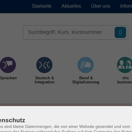
Startseite
Aktuelles
Über uns
Infor
Sprachen
Deutsch &
Beruf &
vhs
Integration
Digitalisierung
busines
enschutz
s sind kleine Datenmengen, die von einer Website gesendet und vom
owser des Nutzers während des Surfens auf dem Computer des Nutze