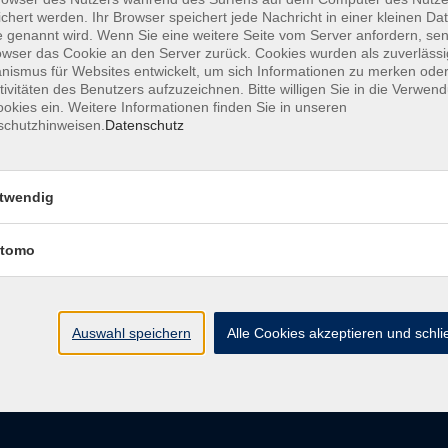
chert werden. Ihr Browser speichert jede Nachricht in einer kleinen Dat
 genannt wird. Wenn Sie eine weitere Seite vom Server anfordern, se
owser das Cookie an den Server zurück. Cookies wurden als zuverlässi
ismus für Websites entwickelt, um sich Informationen zu merken oder
AGB
Datenschutzerkl
tivitäten des Benutzers aufzuzeichnen. Bitte willigen Sie in die Verwen
okies ein. Weitere Informationen finden Sie in unseren
schutzhinweisen.
Datenschutz
vhs im Landkreis Roth
Öffnungsz
twendig
tomo
Maria-Dorothea-Straße 8
Montag
91161 Hilpoltstein
Dienstag
Mittwoch
info@vhs-roth.de
Donnerstag
Auswahl speichern
Alle Cookies akzeptieren und schl
Freitag
Tel: 09174 4749 0
Fax: 09174 4749 50