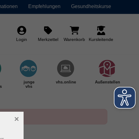
mationen
Empfehlungen
Gesundheitskurse
Login
Merkzettel
Warenkorb
Kursleitende
junge
vhs.online
Außenstellen
s
vhs
×
rs