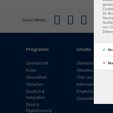
gespei
Cookie
Ihr Br
Mechan
Social Media
Surfak
von Co
Daten
Programm
Inhalte
No
Gesellschaft
Startseite
Ma
Kultur
Aktuelles
Gesundheit
Über uns
Sprachen
Informationen
Deutsch &
Empfehlungen
Integration
Gesundheitskurse
Beruf &
Digitalisierung