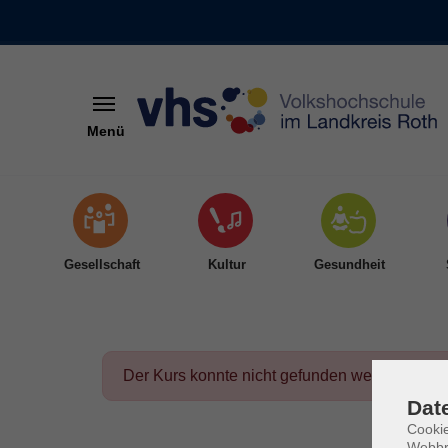
Menü
Skip to main content
Gesellschaft
Kultur
Gesundheit
Der Kurs konnte nicht gefunden werden.
Dat
Cookie
Webbr