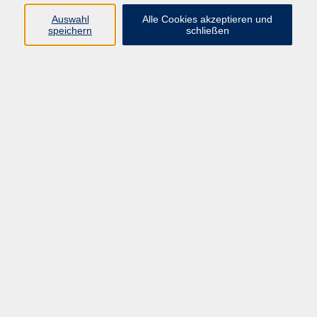
Gesellschaft
Auswahl
Alle Cookies akzeptieren und
Kultur
speichern
schließen
Gesundheit
Sprachen
Deutsch & Integration
Beruf & Digitalisierung
vhs business
junge vhs
vhs.online
Außenstellen
Newsletter
Inhalte