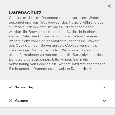
×
Datenschutz
Cookies sind kleine Datenmengen, die von einer Website
gesendet und vom Webbrowser des Nutzers während des
Surfens auf dem Computer des Nutzers gespeichert
werden. Ihr Browser speichert jede Nachricht in einer
kleinen Datei, die Cookie genannt wird. Wenn Sie eine
Skip to main content
You are here:
weitere Seite vom Server anfordern, sendet Ihr Browser
Dozenten
das Cookie an den Server zurück. Cookies wurden als
zuverlässiger Mechanismus für Websites entwickelt, um
sich Informationen zu merken oder die Surfaktivitäten des
AGB
Benutzers aufzuzeichnen. Bitte willigen Sie in die
Datenschutzerklärung
Verwendung von Cookies ein. Weitere Informationen finden
Sie in unseren Datenschutzhinweisen.
Datenschutz
Impressum
Widerrufsbelehrung
Widerruf
Notwendig
Matomo
Programm