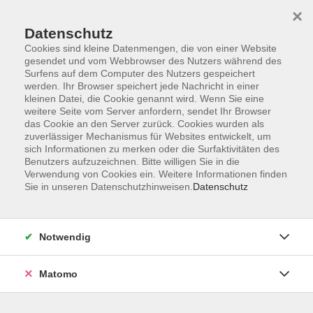
×
Datenschutz
Cookies sind kleine Datenmengen, die von einer Website
gesendet und vom Webbrowser des Nutzers während des
Surfens auf dem Computer des Nutzers gespeichert
werden. Ihr Browser speichert jede Nachricht in einer
kleinen Datei, die Cookie genannt wird. Wenn Sie eine
Skip to main content
You are here:
weitere Seite vom Server anfordern, sendet Ihr Browser
Über uns
Kursleitende
das Cookie an den Server zurück. Cookies wurden als
zuverlässiger Mechanismus für Websites entwickelt, um
sich Informationen zu merken oder die Surfaktivitäten des
Pacher-Wittmann,
Benutzers aufzuzeichnen. Bitte willigen Sie in die
Verwendung von Cookies ein. Weitere Informationen finden
Claudia
Sie in unseren Datenschutzhinweisen.
Datenschutz
Kreativzeit zu zweit: Töpferspaß für Lieblings-
Notwendig
Duos
Di. 29.09.2026 15:00
Matomo
Schwanstetten