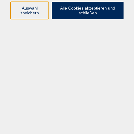
Auswahl
Alle Cookies akzeptieren und
speichern
schließen
Töpfern für Fortgeschrittene
Sa. 14.11.2026 13:00
Wendelstein
Töpfern für Fortgeschrittene
Sa. 16.01.2027 13:00
Wendelstein
zurück zur Übersicht