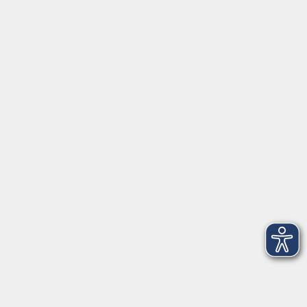
Tel: 09174 4749 0
Fax: 09174 4749 50
Integrationsbüro
Seckendorffschloss
Hilpoltsteiner Straße 2a
91154 Roth
09174 4749-40
integration@vhs-roth.de
Öffnungszeiten
Montag
09:00 - 12:00 + 14:00 - 16:00
Dienstag
09:00 - 12:00 + 14:00 - 16:00