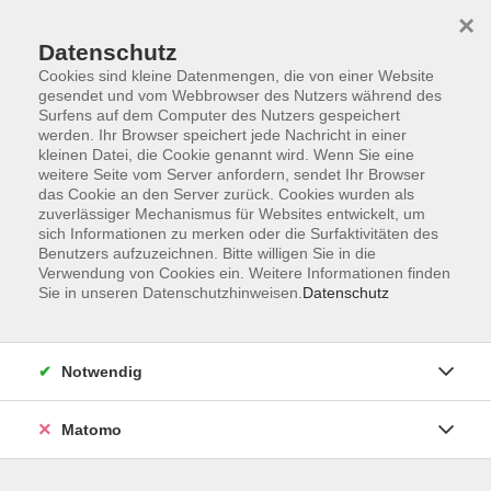
×
Datenschutz
Cookies sind kleine Datenmengen, die von einer Website
gesendet und vom Webbrowser des Nutzers während des
Surfens auf dem Computer des Nutzers gespeichert
werden. Ihr Browser speichert jede Nachricht in einer
kleinen Datei, die Cookie genannt wird. Wenn Sie eine
Skip to main content
You are here:
weitere Seite vom Server anfordern, sendet Ihr Browser
Über uns
Kursleitende
das Cookie an den Server zurück. Cookies wurden als
zuverlässiger Mechanismus für Websites entwickelt, um
sich Informationen zu merken oder die Surfaktivitäten des
Spies, Gerhard
Benutzers aufzuzeichnen. Bitte willigen Sie in die
Verwendung von Cookies ein. Weitere Informationen finden
Sie in unseren Datenschutzhinweisen.
Datenschutz
Tai-Chi-Chuan
Di. 06.10.2026 19:30
Notwendig
Roth
Matomo