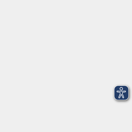
Fax: 09174 4749 50
Integrationsbüro
Seckendorffschloss
Hilpoltsteiner Straße 2a
91154 Roth
09174 4749-40
integration@vhs-roth.de
Öffnungszeiten
Montag
09:00 - 12:00 + 14:00 - 16:00
Dienstag
09:00 - 12:00 + 14:00 - 16:00
Mittwoch
geschlossen