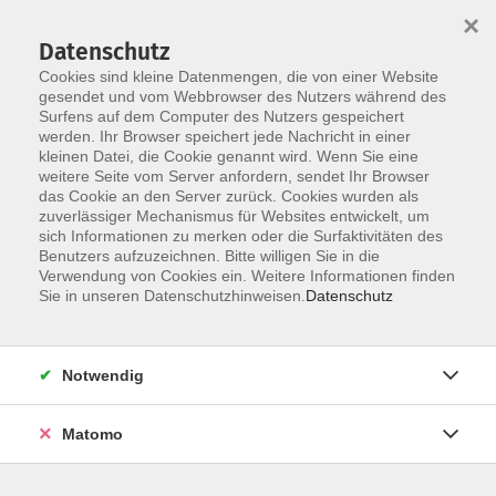
×
Datenschutz
Cookies sind kleine Datenmengen, die von einer Website
gesendet und vom Webbrowser des Nutzers während des
Surfens auf dem Computer des Nutzers gespeichert
werden. Ihr Browser speichert jede Nachricht in einer
kleinen Datei, die Cookie genannt wird. Wenn Sie eine
Skip to main content
weitere Seite vom Server anfordern, sendet Ihr Browser
das Cookie an den Server zurück. Cookies wurden als
Handwerkliches,
zuverlässiger Mechanismus für Websites entwickelt, um
sich Informationen zu merken oder die Surfaktivitäten des
kunsthandwerkliches
Benutzers aufzuzeichnen. Bitte willigen Sie in die
Verwendung von Cookies ein. Weitere Informationen finden
Gestalten
Sie in unseren Datenschutzhinweisen.
Datenschutz
Notwendig
33 Kurse
Matomo
zurück zu Kultur
Kurse nach Themen