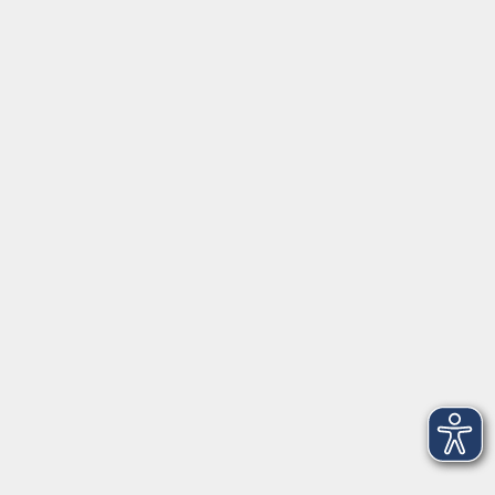
vhs.online
Außenstellen
Newsletter
Inhalte
Startseite
Aktuelles
Über uns
Informationen
Empfehlungen
Gesundheitskurse
Rechtliches