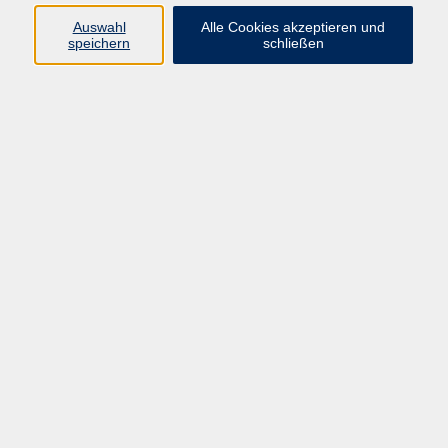
Ergebnisse filtern
Auswahl
Alle Cookies akzeptieren und
speichern
schließen
KinderKampfKunst
Do. 17.09.2026 17:30
Hilpoltstein
Yoga für Kinder
Do. 24.09.2026 16:20
Greding
Yoga für Kinder