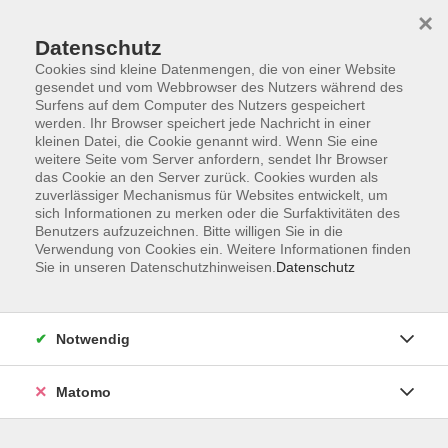
×
Datenschutz
Cookies sind kleine Datenmengen, die von einer Website
gesendet und vom Webbrowser des Nutzers während des
Surfens auf dem Computer des Nutzers gespeichert
werden. Ihr Browser speichert jede Nachricht in einer
kleinen Datei, die Cookie genannt wird. Wenn Sie eine
Skip to main content
weitere Seite vom Server anfordern, sendet Ihr Browser
das Cookie an den Server zurück. Cookies wurden als
zuverlässiger Mechanismus für Websites entwickelt, um
Natur / Umwelt /
sich Informationen zu merken oder die Surfaktivitäten des
Benutzers aufzuzeichnen. Bitte willigen Sie in die
Globalisierung
Verwendung von Cookies ein. Weitere Informationen finden
Sie in unseren Datenschutzhinweisen.
Datenschutz
Notwendig
95 Kurse
Matomo
zurück zu Gesellschaft
Kurse nach Themen