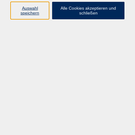
Ausstellungen, Ausstellungsführungen
1
Auswahl
Alle Cookies akzeptieren und
speichern
schließen
Ergebnisse filtern
Ausstellung Fotoclub
So. 13.09.2026 10:00
Roth
AGB