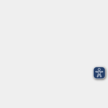
Integrationsbüro
Seckendorffschloss
Hilpoltsteiner Straße 2a
91154 Roth
09174 4749-40
integration@vhs-roth.de
Öffnungszeiten
Montag
09:00 - 12:00 + 14:00 - 16:00
Dienstag
09:00 - 12:00 + 14:00 - 16:00
Mittwoch
geschlossen
Donnerstag
09:00 - 12:00 + 14:00 - 16:00