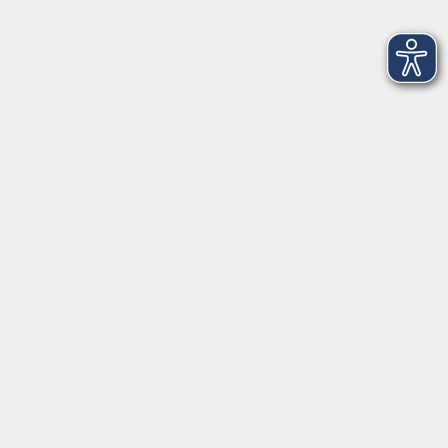
Keramikteller - Alltagsgeschirr selbst
gemacht
Sa. 24.10.2026 10:00
Hilpoltstein
Keramikbecher - Herbstzauberei auf deiner
Tasse
Sa. 24.10.2026 14:00
Hilpoltstein
Klöppeltreff
Sa. 24.10.2026 14:00
Abenberg