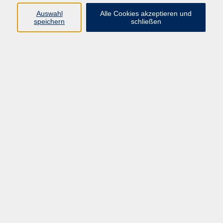
Tanzen
5
Auswahl
Alle Cookies akzeptieren und
speichern
schließen
Malen / Zeichnen
31
Künstlerisches Gestalten
29
Textiles Gestalten
38
Fotografie / Bildbearbeitung / Video
8
Kreatives Gestalten
41
Handwerkliches, kunsthandwerkliches
33
Gestalten
Freizeitgestaltung
29
Ergebnisse filtern
Nur Fliegen ist schöner!