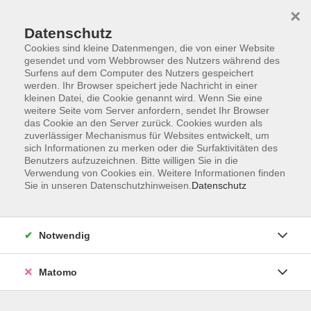
×
Datenschutz
Cookies sind kleine Datenmengen, die von einer Website
gesendet und vom Webbrowser des Nutzers während des
Surfens auf dem Computer des Nutzers gespeichert
werden. Ihr Browser speichert jede Nachricht in einer
kleinen Datei, die Cookie genannt wird. Wenn Sie eine
Skip to main content
You are here:
weitere Seite vom Server anfordern, sendet Ihr Browser
Abenberg
das Cookie an den Server zurück. Cookies wurden als
zuverlässiger Mechanismus für Websites entwickelt, um
sich Informationen zu merken oder die Surfaktivitäten des
Benutzers aufzuzeichnen. Bitte willigen Sie in die
Ergebnisse filtern
Verwendung von Cookies ein. Weitere Informationen finden
Sie in unseren Datenschutzhinweisen.
Datenschutz
Yoga im Flow
Notwendig
Di. 22.09.2026 17:30
Abenberg
Matomo