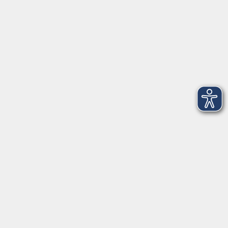
Informationen
Empfehlungen
Gesundheitskurse
Rechtliches
AGB
Datenschutzerklärung
Impressum
Widerrufsbelehrung
Widerruf
vhs im Landkreis Roth
Maria-Dorothea-Straße 8