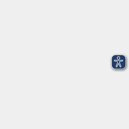
Hilpoltsteiner Straße 2a
91154 Roth
09174 4749-40
integration@vhs-roth.de
Öffnungszeiten
Montag
09:00 - 12:00 + 14:00 - 16:00
Dienstag
09:00 - 12:00 + 14:00 - 16:00
Mittwoch
geschlossen
Donnerstag
09:00 - 12:00 + 14:00 - 16:00
Freitag
09:00 - 12:00