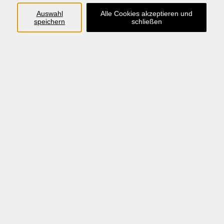
E-Mail *
Auswahl
Alle Cookies akzeptieren und
speichern
schließen
Kursinfo (Nr./Titel) *
Hiermit widerrufe ich den von mir abgeschlossenen
Vertrag *
Widerruf absenden
AGB
Datenschutzerklärung
Impressum
Widerrufsbelehrung