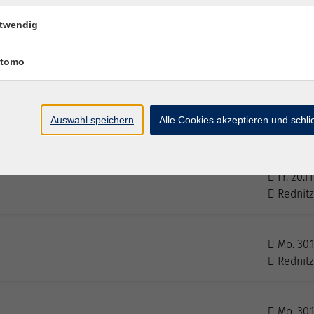
twendig
Mo. 16.1
Rednit
tomo
Do. 19.1
Auswahl speichern
Alle Cookies akzeptieren und schl
Rednit
Fr. 20.1
Rednit
Mo. 30.1
Rednit
Mo. 30.1