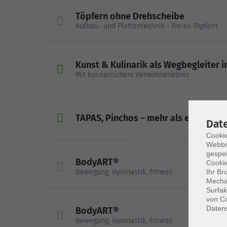
Töpfern ohne Drehscheibe
Aufbau- und Plattentechnik - Freies Töpfern
Kunst & Kulinarik als Wegbegleiter 
Mit kulinarischem Verwöhnerlebnis
TAPAS, Pinchos – mehr als eine span
Dat
Cookie
Webbr
gespei
BodyART®
Cookie
Bewegung, Gymnastik, Fitness
Ihr Br
Mechan
Surfak
von Co
Daten
BodyART®
Bewegung, Gymnastik, Fitness