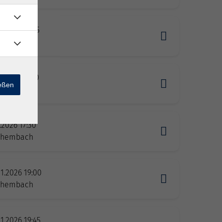
1.2026 19:45
zhembach
1.2026 14:30
ießen
zhembach
1.2026 17:30
zhembach
1.2026 19:00
zhembach
1.2026 19:45