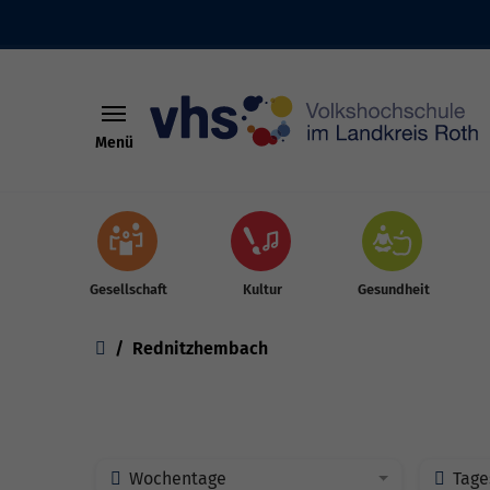
Menü
Skip to main content
Gesellschaft
Kultur
Gesundheit
You are here:
Rednitzhembach
Wochentage
Tage