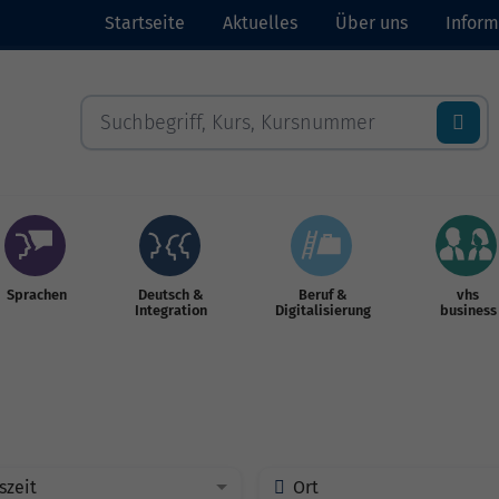
Startseite
Aktuelles
Über uns
Inform
Sprachen
Deutsch &
Beruf &
vhs
Integration
Digitalisierung
business
szeit
Ort