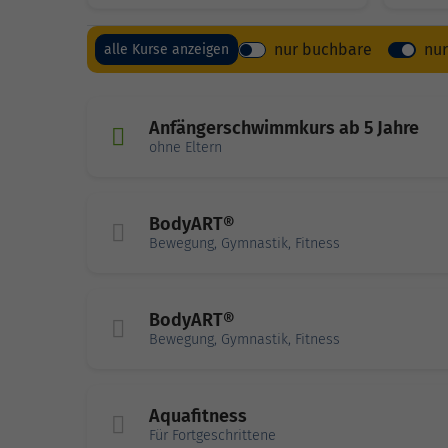
nur buchbare
nu
alle Kurse anzeigen
Anfängerschwimmkurs ab 5 Jahre
ohne Eltern
BodyART®
Bewegung, Gymnastik, Fitness
BodyART®
Bewegung, Gymnastik, Fitness
Aquafitness
Für Fortgeschrittene