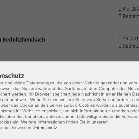
Mo. 28.
Rednit
Sa. 03.1
in Rednitzhembach
Rednit
Mi. 07.1
ische Vorspeise
enschutz
Rednit
s sind kleine Datenmengen, die von einer Website gesendet und vom
owser des Nutzers während des Surfens auf dem Computer des Nutze
chert werden. Ihr Browser speichert jede Nachricht in einer kleinen Dat
Mo. 16.1
 genannt wird. Wenn Sie eine weitere Seite vom Server anfordern, se
owser das Cookie an den Server zurück. Cookies wurden als zuverlässi
Rednit
ismus für Websites entwickelt, um sich Informationen zu merken oder
tivitäten des Benutzers aufzuzeichnen. Bitte willigen Sie in die Verwen
okies ein. Weitere Informationen finden Sie in unseren
schutzhinweisen.
Datenschutz
Mo. 16.1
Rednit