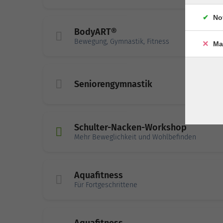
No
BodyART®
Bewegung, Gymnastik, Fitness
Ma
Seniorengymnastik
Schulter-Nacken-Workshop
Mehr Beweglichkeit und Wohlbefinden
Aquafitness
Für Fortgeschrittene