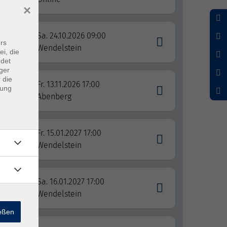
×
Sa. 24.10.2026 09:00
o
rs
Wendelstein
ei, die
ndet
ger
 die
Fr. 13.11.2026 17:00
dung
Abenberg
Fr. 15.01.2027 17:00
Wendelstein
Sa. 16.01.2027 17:00
Wendelstein
ießen