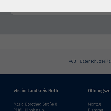
Kochkurs: Serata italiana di cucina
Cucinare come a casa mia
AGB
Datenschutzerklä
vhs im Landkreis Roth
Öffnungsze
Maria-Dorothea-Straße 8
Montag
91161 Hilpoltstein
Dienstag