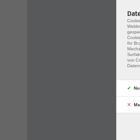
Dat
Cookie
Webbr
gespei
Cookie
Ihr Br
Mechan
Surfak
von Co
Daten
No
Ma