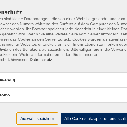
enschutz
s sind kleine Datenmengen, die von einer Website gesendet und vom
Italienisch - Ripasso del passato prossim
owser des Nutzers während des Surfens auf dem Computer des Nutze
Niveaustufe A1/A2
chert werden. Ihr Browser speichert jede Nachricht in einer kleinen Dat
 genannt wird. Wenn Sie eine weitere Seite vom Server anfordern, se
owser das Cookie an den Server zurück. Cookies wurden als zuverlässi
ismus für Websites entwickelt, um sich Informationen zu merken oder
Kochkurs: Serata italiana di cucina
tivitäten des Benutzers aufzuzeichnen. Bitte willigen Sie in die Verwen
Cucinare come a casa mia
okies ein. Weitere Informationen finden Sie in unseren
schutzhinweisen.
Datenschutz
Kochkurs: Serata italiana di cucina
twendig
Cucinare come a casa mia
tomo
Kochkurs: Serata italiana di cucina
Cucinare come a casa mia
Auswahl speichern
Alle Cookies akzeptieren und schl