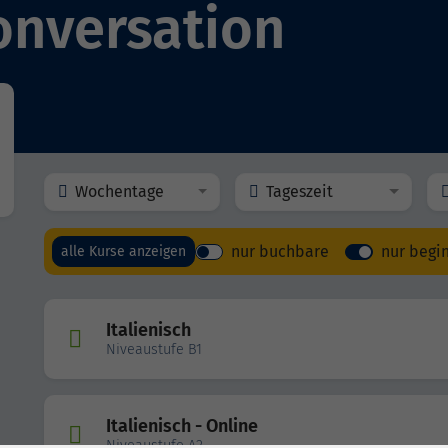
Konversation
Wochentage
Tageszeit
nur buchbare
nur begi
alle Kurse anzeigen
Italienisch
Niveaustufe B1
Italienisch - Online
Niveaustufe A2