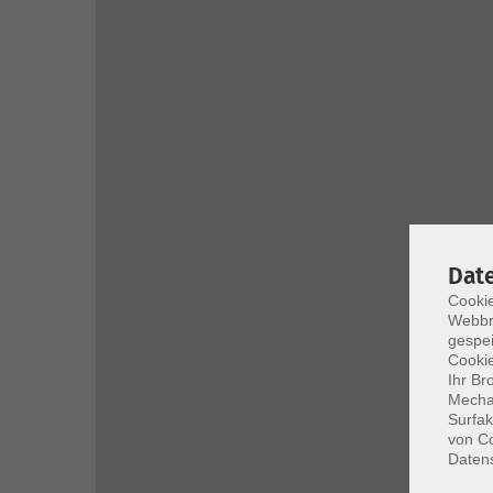
Dat
Cookie
Webbr
gespei
Cookie
Ihr Br
Mechan
Surfak
von Co
Daten