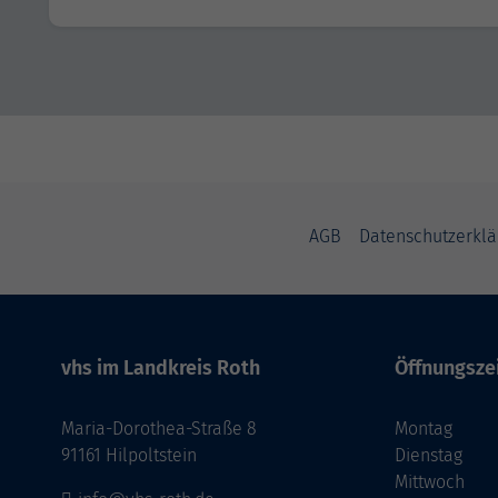
AGB
Datenschutzerklä
vhs im Landkreis Roth
Öffnungsze
Maria-Dorothea-Straße 8
Montag
91161 Hilpoltstein
Dienstag
Mittwoch