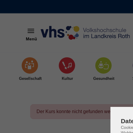
Menü
Skip to main content
Gesellschaft
Kultur
Gesundheit
Der Kurs konnte nicht gefunden werden.
Dat
Cookie
Webbr