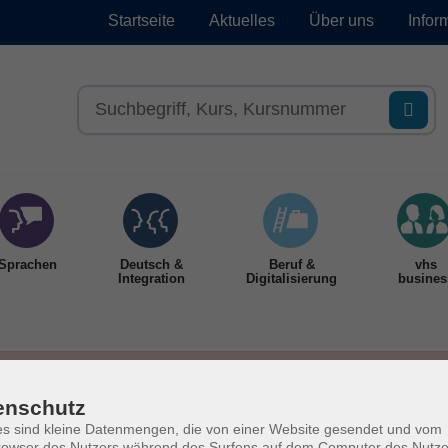
Startseite
Aktuelles
Über uns
Infor
Sprachen
Deutsch &
Beruf &
vhs
Integration
Digitalisierung
busines
enschutz
s sind kleine Datenmengen, die von einer Website gesendet und vom
owser des Nutzers während des Surfens auf dem Computer des Nutze