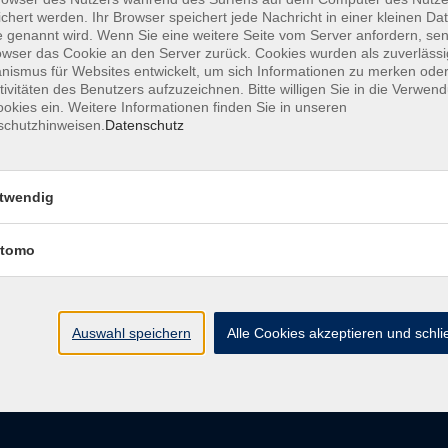
chert werden. Ihr Browser speichert jede Nachricht in einer kleinen Dat
 genannt wird. Wenn Sie eine weitere Seite vom Server anfordern, se
owser das Cookie an den Server zurück. Cookies wurden als zuverlässi
ismus für Websites entwickelt, um sich Informationen zu merken oder
AGB
Datenschutzerkl
tivitäten des Benutzers aufzuzeichnen. Bitte willigen Sie in die Verwen
okies ein. Weitere Informationen finden Sie in unseren
schutzhinweisen.
Datenschutz
vhs im Landkreis Roth
Öffnungsz
twendig
tomo
Maria-Dorothea-Straße 8
Montag
91161 Hilpoltstein
Dienstag
Mittwoch
info@vhs-roth.de
Donnerstag
Auswahl speichern
Alle Cookies akzeptieren und schl
Freitag
Tel: 09174 4749 0
Fax: 09174 4749 50