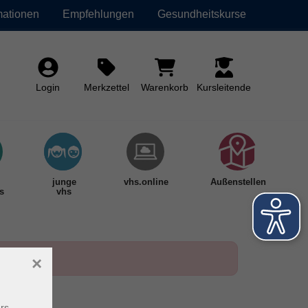
mationen
Empfehlungen
Gesundheitskurse
Login
Merkzettel
Warenkorb
Kursleitende
junge
vhs.online
Außenstellen
s
vhs
×
rs