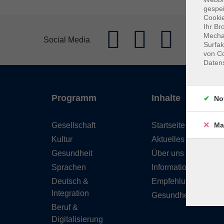
gespei
Cookie
Ihr Br
Mechan
Social Media
Surfak
von Co
Daten
Programm
Inhalte
No
Gesellschaft
Startseite
Ma
Kultur
Aktuelles
Gesundheit
Über uns
Sprachen
Informationen
Deutsch &
Empfehlungen
Integration
Gesundheitskurse
Beruf &
Digitalisierung