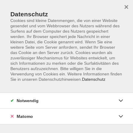
×
Datenschutz
Cookies sind kleine Datenmengen, die von einer Website
gesendet und vom Webbrowser des Nutzers während des
Surfens auf dem Computer des Nutzers gespeichert
werden. Ihr Browser speichert jede Nachricht in einer
kleinen Datei, die Cookie genannt wird. Wenn Sie eine
Skip to main content
weitere Seite vom Server anfordern, sendet Ihr Browser
das Cookie an den Server zurück. Cookies wurden als
Der Kurs konnte nicht gefunden werden.
zuverlässiger Mechanismus für Websites entwickelt, um
sich Informationen zu merken oder die Surfaktivitäten des
Benutzers aufzuzeichnen. Bitte willigen Sie in die
Verwendung von Cookies ein. Weitere Informationen finden
Sie in unseren Datenschutzhinweisen.
Datenschutz
AGB
Datenschutzerklärung
Notwendig
Impressum
Widerrufsbelehrung
Matomo
Widerruf