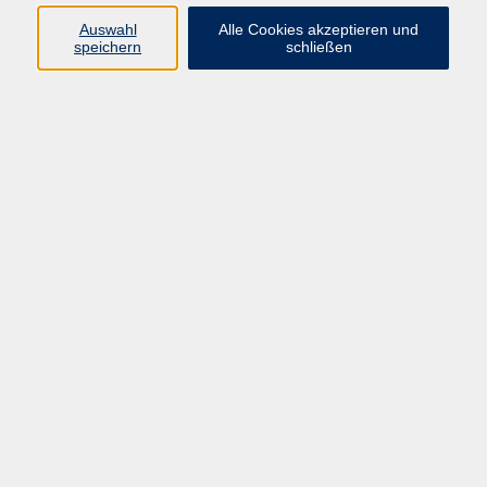
Auswahl
Alle Cookies akzeptieren und
Programm
speichern
schließen
Gesellschaft
Kultur
Gesundheit
Sprachen
Deutsch & Integration
Beruf & Digitalisierung
vhs business
junge vhs
vhs.online
Außenstellen
Newsletter