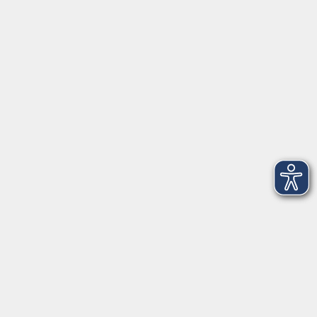
91154 Roth
09174 4749-40
integration@vhs-roth.de
Öffnungszeiten
Montag
09:00 - 12:00 + 14:00 - 16:00
Dienstag
09:00 - 12:00 + 14:00 - 16:00
Mittwoch
geschlossen
Donnerstag
09:00 - 12:00 + 14:00 - 16:00
Freitag
09:00 - 12:00
Öffnungszeiten