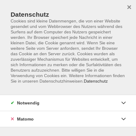
×
Datenschutz
Cookies sind kleine Datenmengen, die von einer Website
gesendet und vom Webbrowser des Nutzers während des
Surfens auf dem Computer des Nutzers gespeichert
werden. Ihr Browser speichert jede Nachricht in einer
kleinen Datei, die Cookie genannt wird. Wenn Sie eine
Skip to main content
weitere Seite vom Server anfordern, sendet Ihr Browser
das Cookie an den Server zurück. Cookies wurden als
Der Kurs konnte nicht gefunden werden.
zuverlässiger Mechanismus für Websites entwickelt, um
sich Informationen zu merken oder die Surfaktivitäten des
Benutzers aufzuzeichnen. Bitte willigen Sie in die
Verwendung von Cookies ein. Weitere Informationen finden
Sie in unseren Datenschutzhinweisen.
Datenschutz
AGB
Datenschutzerklärung
Notwendig
Impressum
Widerrufsbelehrung
Matomo
Widerruf