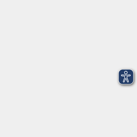
91154 Roth
09174 4749-40
integration@vhs-roth.de
Öffnungszeiten
Montag
09:00 - 12:00 + 14:00 - 16:00
Dienstag
09:00 - 12:00 + 14:00 - 16:00
Mittwoch
geschlossen
Donnerstag
09:00 - 12:00 + 14:00 - 16:00
Freitag
09:00 - 12:00
Öffnungszeiten