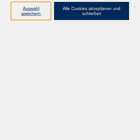
Auswahl
Alle Cookies akzeptieren und
Programm
speichern
schließen
Gesellschaft
Kultur
Gesundheit
Sprachen
Deutsch & Integration
Beruf & Digitalisierung
vhs business
junge vhs
vhs.online
Außenstellen
Newsletter