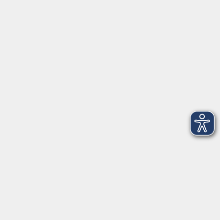
91154 Roth
09174 4749-40
integration@vhs-roth.de
Öffnungszeiten
Montag
09:00 - 12:00 + 14:00 - 16:00
Dienstag
09:00 - 12:00 + 14:00 - 16:00
Mittwoch
geschlossen
Donnerstag
09:00 - 12:00 + 14:00 - 16:00
Freitag
09:00 - 12:00
Öffnungszeiten