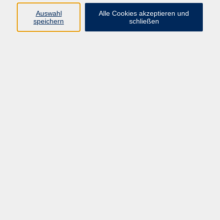
Auswahl
Alle Cookies akzeptieren und
Programm
speichern
schließen
Gesellschaft
Kultur
Gesundheit
Sprachen
Deutsch & Integration
Beruf & Digitalisierung
vhs business
junge vhs
vhs.online
Außenstellen
Newsletter