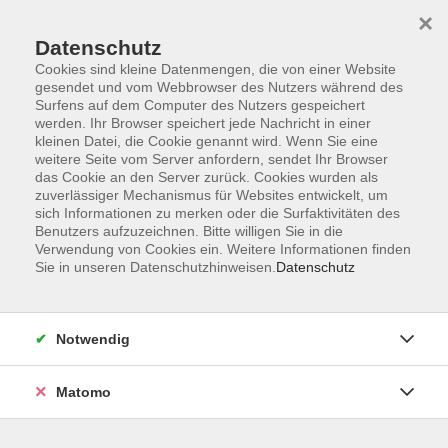
×
Datenschutz
Cookies sind kleine Datenmengen, die von einer Website
gesendet und vom Webbrowser des Nutzers während des
Surfens auf dem Computer des Nutzers gespeichert
werden. Ihr Browser speichert jede Nachricht in einer
kleinen Datei, die Cookie genannt wird. Wenn Sie eine
Skip to main content
weitere Seite vom Server anfordern, sendet Ihr Browser
das Cookie an den Server zurück. Cookies wurden als
Der Kurs konnte nicht gefunden werden.
zuverlässiger Mechanismus für Websites entwickelt, um
sich Informationen zu merken oder die Surfaktivitäten des
Benutzers aufzuzeichnen. Bitte willigen Sie in die
Verwendung von Cookies ein. Weitere Informationen finden
Sie in unseren Datenschutzhinweisen.
Datenschutz
AGB
Datenschutzerklärung
Notwendig
Impressum
Widerrufsbelehrung
Matomo
Widerruf