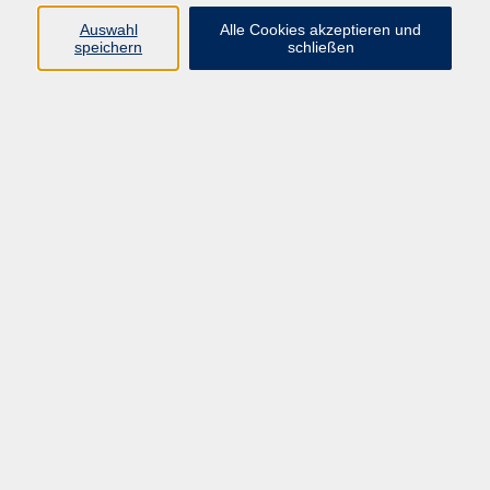
Ergebnisse filtern
Auswahl
Alle Cookies akzeptieren und
speichern
schließen
Unsere Kinder stärken – natürlich mit Dorn,
Schüßler & Co.
Mi. 23.09.2026 19:00
Kammerstein
Selbstheilungskräfte aktivieren
Mi. 23.09.2026 19:00
Röttenbach
Alle Vögel sind schon da - Natur erleben