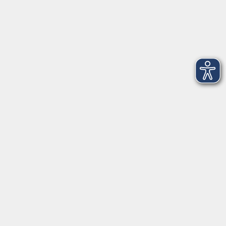
Newsletter
Inhalte
Startseite
Aktuelles
Über uns
Informationen
Empfehlungen
Gesundheitskurse
Rechtliches
AGB