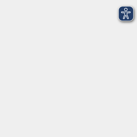
Inhalte
Startseite
Aktuelles
Über uns
Informationen
Empfehlungen
Gesundheitskurse
Rechtliches
AGB
Datenschutzerklärung
Impressum
Widerrufsbelehrung
Widerruf