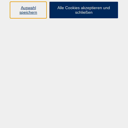
Ergebnisse filtern
Auswahl
Alle Cookies akzeptieren und
speichern
schließen
Hatha Yoga
So. 30.08.2026 09:30
Hilpoltstein
Yoga nach Iyengar-Methode
Mo. 14.09.2026 18:45
Allersberg
Hatha-Yoga – eine ganzheitliche
Lebensordnung