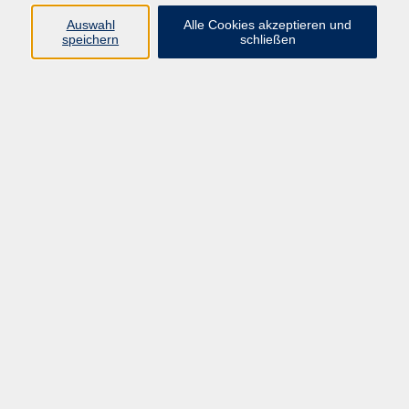
Auswahl
Alle Cookies akzeptieren und
Programm
speichern
schließen
Gesellschaft
Kultur
Gesundheit
Sprachen
Deutsch & Integration
Beruf & Digitalisierung
vhs business
junge vhs
vhs.online
Außenstellen
Newsletter