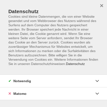
×
Datenschutz
Cookies sind kleine Datenmengen, die von einer Website
gesendet und vom Webbrowser des Nutzers während des
Surfens auf dem Computer des Nutzers gespeichert
werden. Ihr Browser speichert jede Nachricht in einer
kleinen Datei, die Cookie genannt wird. Wenn Sie eine
Skip to main content
weitere Seite vom Server anfordern, sendet Ihr Browser
das Cookie an den Server zurück. Cookies wurden als
Der Kurs konnte nicht gefunden werden.
zuverlässiger Mechanismus für Websites entwickelt, um
sich Informationen zu merken oder die Surfaktivitäten des
Benutzers aufzuzeichnen. Bitte willigen Sie in die
Verwendung von Cookies ein. Weitere Informationen finden
Sie in unseren Datenschutzhinweisen.
Datenschutz
AGB
Datenschutzerklärung
Notwendig
Impressum
Widerrufsbelehrung
Matomo
Widerruf