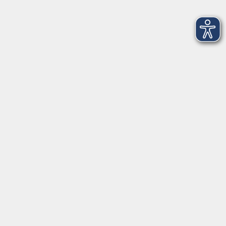
Kochkurs: Serata italiana di cucina
Fr. 15.01.2027 17:00
Wendelstein
Kochkurs: Entdecke die Welt des Kochens
Fr. 15.01.2027 18:30
Greding
Atmen, Bewegen, Klingen: Deine Auszeit
für Körper & Geist