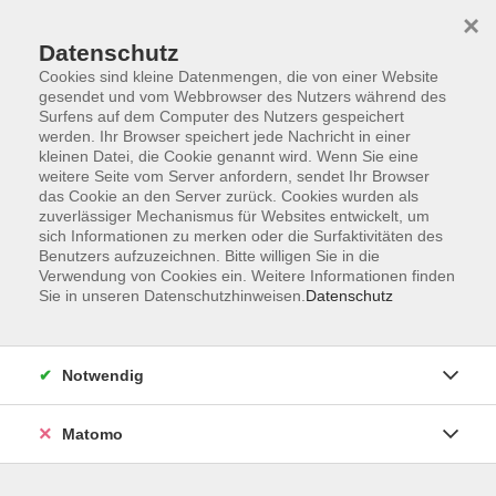
×
Datenschutz
Cookies sind kleine Datenmengen, die von einer Website
gesendet und vom Webbrowser des Nutzers während des
Surfens auf dem Computer des Nutzers gespeichert
werden. Ihr Browser speichert jede Nachricht in einer
kleinen Datei, die Cookie genannt wird. Wenn Sie eine
Skip to main content
You are here:
weitere Seite vom Server anfordern, sendet Ihr Browser
Informationen
Öffnungszeiten
das Cookie an den Server zurück. Cookies wurden als
zuverlässiger Mechanismus für Websites entwickelt, um
sich Informationen zu merken oder die Surfaktivitäten des
Benutzers aufzuzeichnen. Bitte willigen Sie in die
Öffnungszeiten
Verwendung von Cookies ein. Weitere Informationen finden
Sie in unseren Datenschutzhinweisen.
Datenschutz
Montag
Notwendig
09:00 - 12:00 Uhr
14:00 - 16:00 Uhr
Matomo