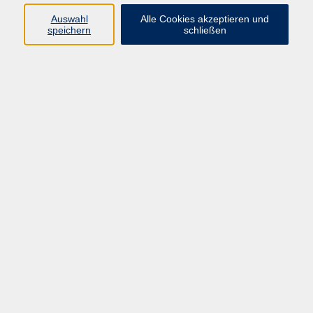
Dienstag
09:00 - 12:00 Uhr
Auswahl
Alle Cookies akzeptieren und
speichern
schließen
14:00 - 16:00 Uhr
Donnerstag
09:00 - 12:00 Uhr
14:00 - 16:00 Uhr
Freitag
09:00 - 12:00 Uhr
Wir haben geschlossen