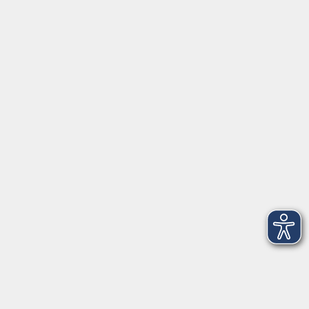
Fax: 09174 4749 50
Integrationsbüro
Seckendorffschloss
Hilpoltsteiner Straße 2a
91154 Roth
09174 4749-40
integration@vhs-roth.de
Öffnungszeiten
Montag
09:00 - 12:00 + 14:00 - 16:00
Dienstag
09:00 - 12:00 + 14:00 - 16:00
Mittwoch
geschlossen