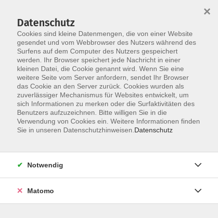
×
Datenschutz
Cookies sind kleine Datenmengen, die von einer Website
gesendet und vom Webbrowser des Nutzers während des
Surfens auf dem Computer des Nutzers gespeichert
werden. Ihr Browser speichert jede Nachricht in einer
kleinen Datei, die Cookie genannt wird. Wenn Sie eine
Skip to main content
You are here:
weitere Seite vom Server anfordern, sendet Ihr Browser
Kurse nach Themen
Fit, aktiv & gesund
das Cookie an den Server zurück. Cookies wurden als
zuverlässiger Mechanismus für Websites entwickelt, um
sich Informationen zu merken oder die Surfaktivitäten des
Runter vom Sofa! Fit, aktiv & gesund durch
Benutzers aufzuzeichnen. Bitte willigen Sie in die
Verwendung von Cookies ein. Weitere Informationen finden
Herbst und Winter!
Sie in unseren Datenschutzhinweisen.
Datenschutz
Einfach loslegen: Deine Auszeit vom Alltag.
Keine
Ausreden mehr – wir bringen Dich in Bewegung! Ob im
Notwendig
Wasser, im Wald oder im Gymnastikraum: Unsere Kurse
bieten Dir die perfekte Gelegenheit, die eigene Fitness zu
Matomo
stärken, Verspannungen zu lösen und neue Energie zu
tanken. Such Dir einfach das passende Angebot in Deiner