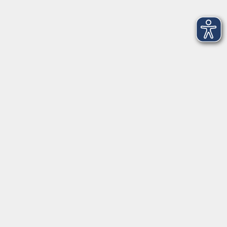
Do. 01.10.2026 18:30
Wendelstein
Yoga
Do. 01.10.2026 18:45
Hilpoltstein
Mit Pilates im Gleichgewicht
Do. 01.10.2026 19:30
Online