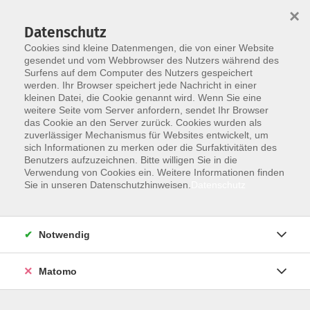
×
Datenschutz
Cookies sind kleine Datenmengen, die von einer Website
gesendet und vom Webbrowser des Nutzers während des
Surfens auf dem Computer des Nutzers gespeichert
werden. Ihr Browser speichert jede Nachricht in einer
kleinen Datei, die Cookie genannt wird. Wenn Sie eine
Skip to main content
You are here:
weitere Seite vom Server anfordern, sendet Ihr Browser
Informationen
Barrierefreiheit
das Cookie an den Server zurück. Cookies wurden als
zuverlässiger Mechanismus für Websites entwickelt, um
sich Informationen zu merken oder die Surfaktivitäten des
Erklärung zur Barrierefreiheit
Benutzers aufzuzeichnen. Bitte willigen Sie in die
Verwendung von Cookies ein. Weitere Informationen finden
Sie in unseren Datenschutzhinweisen.
Datenschutz
Die Volkshochschule im Landkreis Roth ist bemüht, ihre
Website im Einklang mit den Bestimmungen des
Behindertengleichstellungsgesetzes des Bundes (BGG),
Notwendig
der Barrierefreien-Informationstechnik-Verordnung (BITV
2.0) sowie der Bayerischen Digitalverordnung (BayDiV)
Matomo
barrierefrei zugänglich zu machen.
Stand der Vereinbarkeit mit den Anforderungen