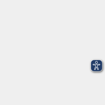
91161 Hilpoltstein
info@vhs-roth.de
Tel: 09174 4749 0
Fax: 09174 4749 50
Integrationsbüro
Seckendorffschloss
Hilpoltsteiner Straße 2a
91154 Roth
09174 4749-40
integration@vhs-roth.de
Öffnungszeiten