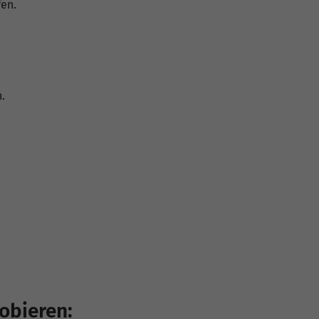
en.
.
obieren: