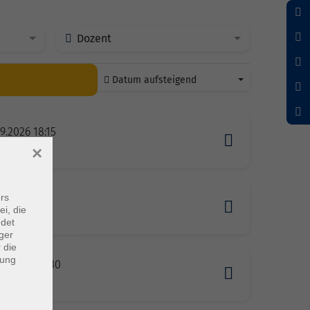
Dozent
Datum aufsteigend
9.2026 18:15
erg
×
rs
9.2026 17:30
ei, die
stein
ndet
ger
 die
dung
09.2026 09:30
stetten