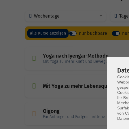
Wochentage
Tage
nur buchbare
nu
alle Kurse anzeigen
Yoga nach Iyengar-Methode
Mit Yoga zu mehr Kraft und Beweglichkeit
Dat
Cookie
Webbr
Mit Yoga zu mehr Lebensqualität - en
gespei
Cookie
Ihr Br
Mechan
Surfak
Qigong
von Co
Für Anfänger und Fortgeschrittene
Daten