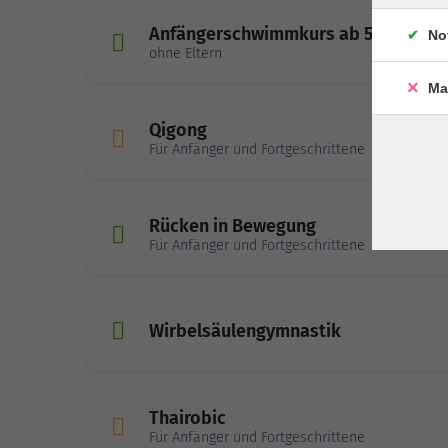
Anfängerschwimmkurs ab 5 Jahre
No
ohne Eltern
Ma
Qigong
Für Anfänger und Fortgeschrittene
Rücken in Bewegung
Für Anfänger und Fortgeschrittene
Wirbelsäulengymnastik
Thairobic
Für Anfänger und Fortgeschrittene