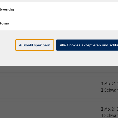
Mo. 21.
twendig
Rednit
tomo
Mo. 21.
Wendel
Auswahl speichern
Alle Cookies akzeptieren und schl
Mo. 21.
Schwan
Mo. 21.
Schwan
Mo. 21.
Schwan