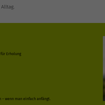
Alltag.
 für Erholung
n – wenn man einfach anfängt.