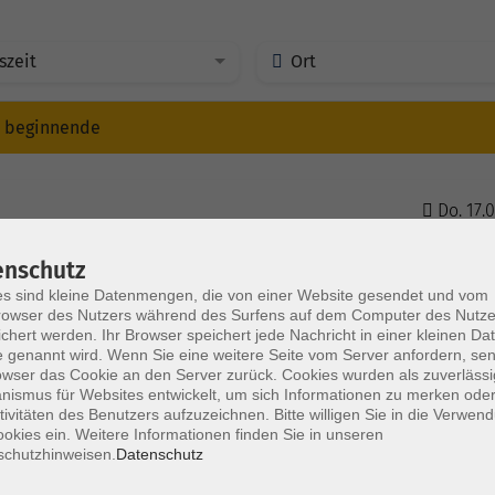
szeit
Ort
r beginnende
Do. 17.0
Allersb
enschutz
s sind kleine Datenmengen, die von einer Website gesendet und vom
owser des Nutzers während des Surfens auf dem Computer des Nutze
Fr. 18.0
tspannt in stressigen Situationen
chert werden. Ihr Browser speichert jede Nachricht in einer kleinen Dat
Wendel
 genannt wird. Wenn Sie eine weitere Seite vom Server anfordern, se
owser das Cookie an den Server zurück. Cookies wurden als zuverlässi
ismus für Websites entwickelt, um sich Informationen zu merken oder
tivitäten des Benutzers aufzuzeichnen. Bitte willigen Sie in die Verwen
Mo. 21.
okies ein. Weitere Informationen finden Sie in unseren
Schwan
schutzhinweisen.
Datenschutz