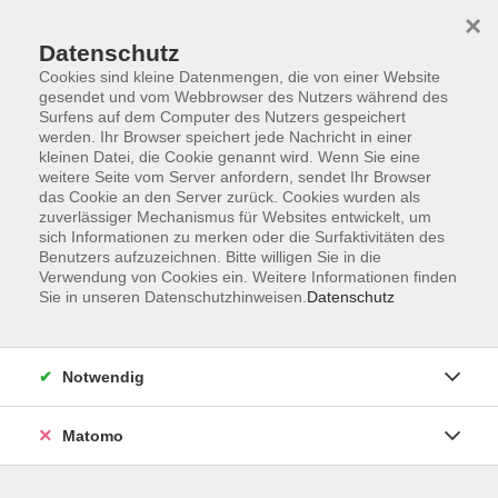
×
Datenschutz
Cookies sind kleine Datenmengen, die von einer Website
gesendet und vom Webbrowser des Nutzers während des
Surfens auf dem Computer des Nutzers gespeichert
werden. Ihr Browser speichert jede Nachricht in einer
kleinen Datei, die Cookie genannt wird. Wenn Sie eine
Skip to main content
You are here:
weitere Seite vom Server anfordern, sendet Ihr Browser
Empfehlungen
Fit für den Schulalltag
das Cookie an den Server zurück. Cookies wurden als
zuverlässiger Mechanismus für Websites entwickelt, um
sich Informationen zu merken oder die Surfaktivitäten des
Fit für den Schulalltag!
Benutzers aufzuzeichnen. Bitte willigen Sie in die
Verwendung von Cookies ein. Weitere Informationen finden
Sie in unseren Datenschutzhinweisen.
Datenschutz
Als Lehrkraft leisten Sie täglich enorm viel. Unsere Kurse
Notwendig
bieten praxisnahe Unterstützung für Ihre berufliche und
persönliche Stärke.
Matomo
Nutzen Sie die Gelegenheit, Ihr eigenes Wohlbefinden zu
stärken – für sich und Ihre Schüler*innen.