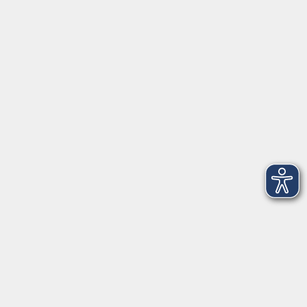
Informationen
Empfehlungen
Gesundheitskurse
Rechtliches
AGB
Datenschutzerklärung
Impressum
Widerrufsbelehrung
Widerruf
vhs im Landkreis Roth
Maria-Dorothea-Straße 8